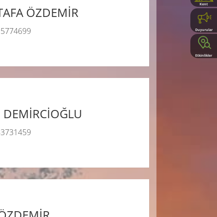
Kent
AFA ÖZDEMİR
Rehberi
25774699
Duyurular
Etkinlikler
i DEMİRCİOĞLU
63731459
ÖZDEMİR