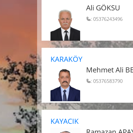
Ali GÖKSU
: 05376243496
KARAKÖY
Mehmet Ali B
: 05376583790
KAYACIK
Ramazan APA