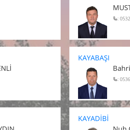
MUST
: 053
KAYABAŞI
ENLİ
Bahr
: 053
KAYADİBİ
YDIN
Nuh 