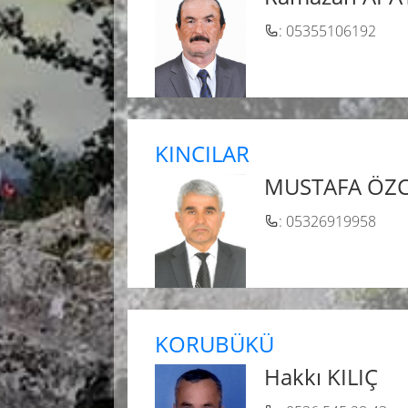
: 05355106192
KINCILAR
MUSTAFA ÖZ
: 05326919958
KORUBÜKÜ
Hakkı KILIÇ