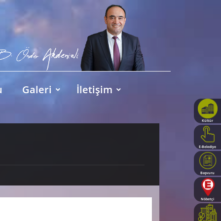
u
Galeri
İletişim
Kültür
Haritası
E-Belediye
Başvuru
Rehberi
Nöbetçi
Eczaneler