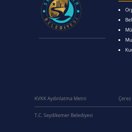
Or
Bel
Mü
Mu
Ku
KVKK Aydınlatma Metni
Çerez 
T.C. Seydikemer Belediyesi