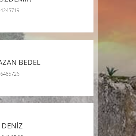
64245719
AZAN BEDEL
66485726
i DENİZ