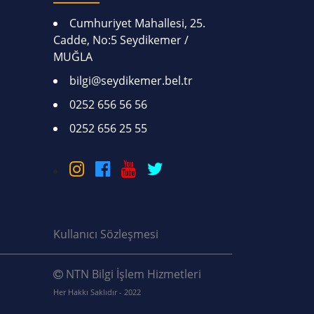
Cumhuriyet Mahallesi, 25.
Cadde, No:5 Seydikemer /
MUĞLA
bilgi@seydikemer.bel.tr
0252 656 56 56
0252 656 25 55
Kullanıcı Sözleşmesi
NTN Bilgi İşlem Hizmetleri
Her Hakkı Saklıdır - 2022