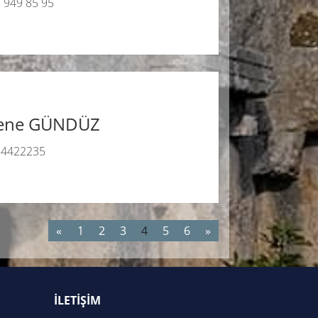
3 949 85 95
ene GÜNDÜZ
54422235
«
1
2
3
4
5
6
»
İLETİŞİM