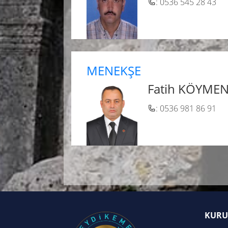
: 0536 545 28 43
MENEKŞE
Fatih KÖYME
: 0536 981 86 91
KURU