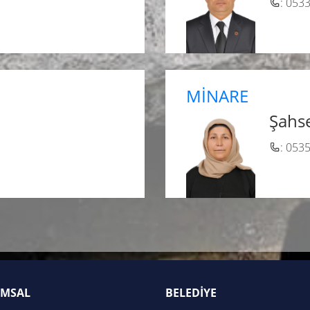
: 053
MİNARE
N
Şahs
: 053
MSAL
BELEDİYE