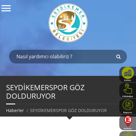
Kültür
Haritası
SEYDİKEMERSPOR GÖZ
DOLDURUYOR
E-Belediye
Haberler
SEYDİKEMERSPOR GÖZ DOLDURUYOR
Başvuru
Rehberi
Nöbetçi
Eczaneler