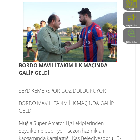
Kent
Rehberi
Duyurular
Etkinlikler
BORDO MAVİLİ TAKIM İLK MAÇINDA
GALİP GELDİ
SEYDİKEMERSPOR GÖZ DOLDURUYOR
BORDO MAVİLİ TAKIM İLK MAÇINDA GALİP
GELDİ
Muğla Süper Amatör Lig'i ekiplerinden
Seydikemerspor, yeni sezon hazırlıkları
kapsamında karşılaştığı Kaş Belediyesporu 3-