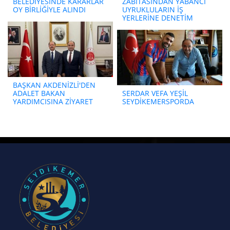
BELEDİYESİNDE KARARLAR
ZABITASINDAN YABANCI
OY BİRLİĞİYLE ALINDI
UYRUKLULARIN İŞ
YERLERİNE DENETİM
BAŞKAN AKDENİZLİ'DEN
ADALET BAKAN
SERDAR VEFA YEŞİL
YARDIMCISINA ZİYARET
SEYDİKEMERSPORDA