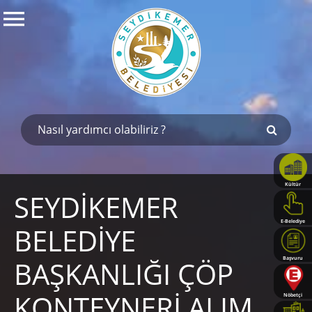
Kültür
SEYDİKEMER
Haritası
E-Belediye
BELEDİYE
BAŞKANLIĞI ÇÖP
Başvuru
Rehberi
KONTEYNERİ ALIM
Nöbetçi
Eczaneler