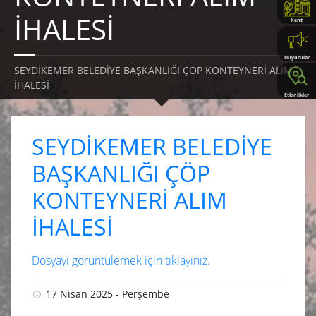
İHALESİ
Kent
Rehberi
Duyurular
SEYDİKEMER BELEDİYE BAŞKANLIĞI ÇÖP KONTEYNERİ ALIM
İHALESİ
Etkinlikler
SEYDİKEMER BELEDİYE
BAŞKANLIĞI ÇÖP
KONTEYNERİ ALIM
İHALESİ
Dosyayı görüntülemek için tıklayınız.
17 Nisan 2025 - Perşembe